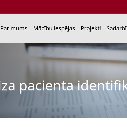
ain
Par mums
Mācību iespējas
Projekti
Sadarb
enu
za pacienta identifik