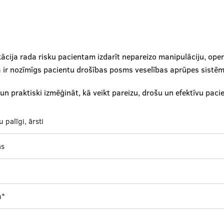
ikācija rada risku pacientam izdarīt nepareizo manipulāciju, ope
a ir nozīmīgs pacientu drošības posms veselības aprūpes sistē
n praktiski izmēģināt, kā veikt pareizu, drošu un efektīvu pacien
 palīgi, ārsti
as
m*