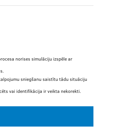
procesa norises simulāciju izspēle ar
s.
alpojumu sniegšanu saistītu tādu situāciju
ēts vai identifikācija ir veikta nekorekti.