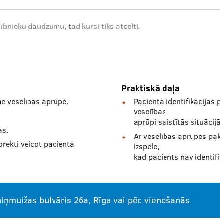
ībnieku daudzumu, tad kursi tiks atcelti.
Praktiskā daļa
me veselības aprūpē.
Pacienta identifikācijas 
veselības
aprūpi saistītās situācijā
as.
Ar veselības aprūpes pak
orekti veicot pacienta
izspēle,
kad pacients nav identific
iņmuižas bulvāris 26a, Rīga vai pēc vienošanās