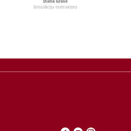
Diāna Grase
Simulāciju instruktors