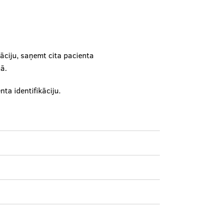
rāciju, saņemt cita pacienta
mā.
ta identifikāciju.