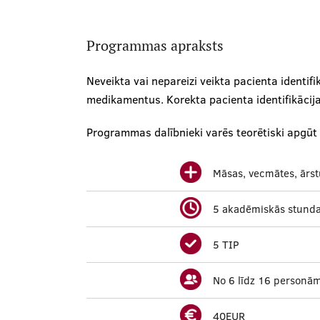
Programmas apraksts
Neveikta vai nepareizi veikta pacienta identif
medikamentus. Korekta pacienta identifikācij
Programmas dalībnieki varēs teorētiski apgūt u
Māsas, vecmātes, ārstu
5 akadēmiskās stund
5 TIP
No 6 līdz 16 personā
40EUR