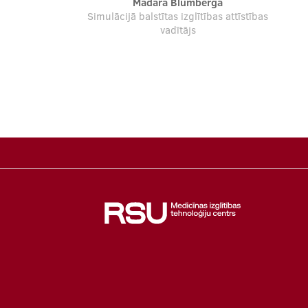
Madara Blumberga
Simulācijā balstītas izglītības attīstības
vadītājs