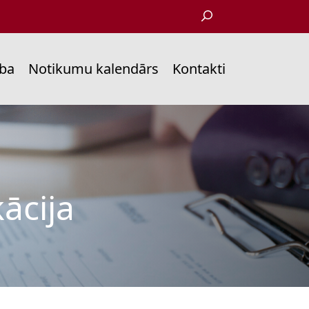
ība
Notikumu kalendārs
Kontakti
ācija