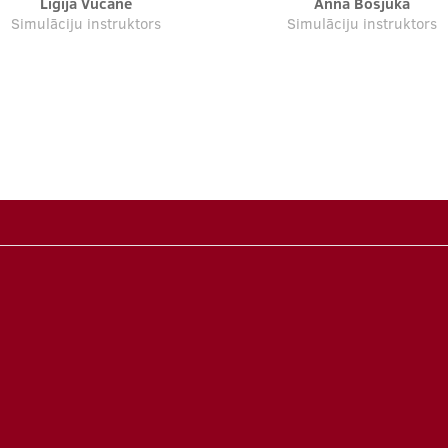
Ligija Vucāne
Anna Bosjuka
Simulāciju instruktors
Simulāciju instruktors