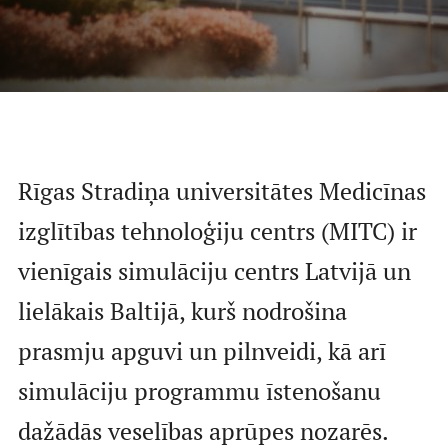
Mācību iespējas
Projekti
Rīgas Stradiņa universitātes Medicīnas
Sadarbība
izglītības tehnoloģiju centrs (MITC) ir
vienīgais simulāciju centrs Latvijā un
Notikumu kalendārs
lielākais Baltijā, kurš nodrošina
prasmju apguvi un pilnveidi, kā arī
Kontakti
simulāciju programmu īstenošanu
dažādās veselības aprūpes nozarēs.