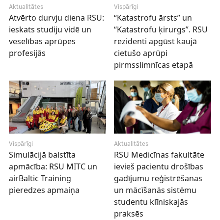
Aktualitātes
Vispārīgi
Atvērto durvju diena RSU:
“Katastrofu ārsts” un
ieskats studiju vidē un
“Katastrofu ķirurgs”. RSU
veselības aprūpes
rezidenti apgūst kaujā
profesijās
cietušo aprūpi
pirmsslimnīcas etapā
Vispārīgi
Aktualitātes
Simulācijā balstīta
RSU Medicīnas fakultāte
apmācība: RSU MITC un
ievieš pacientu drošības
airBaltic Training
gadījumu reģistrēšanas
pieredzes apmaiņa
un mācīšanās sistēmu
studentu klīniskajās
praksēs