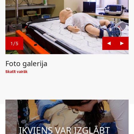
1
/
5
Foto galerija
Skatīt vairāk
IKVIENS VAR IZGLĀBT