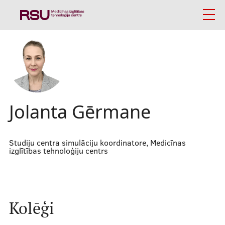
Skip
to
main
content
English
Meklēt
Mobile
Par mums
galvenā
Jolanta Gērmane
izvēlne
Simulācijā balstīta izglītība
Studiju centra simulāciju koordinatore,
Medicīnas
izglītības tehnoloģiju centrs
Simulāciju tehnoloģiju iespējas
Studiju centrs
Aktualitātes
Kolēģi
Foto galerija