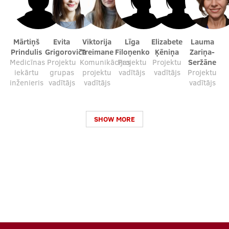
Mārtiņš
Evita
Viktorija
Līga
Elizabete
Lauma
Prindulis
Grigoroviča
Treimane
Filoņenko
Ķēniņa
Zariņa-
Medicīnas
Projektu
Komunikācijas
Projektu
Projektu
Seržāne
iekārtu
grupas
projektu
vadītājs
vadītājs
Projektu
inženieris
vadītājs
vadītājs
vadītājs
SHOW MORE