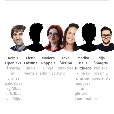
Mācību iespējas
Projekti
Sadarbība
Reinis
Liene
Madara
Ieva
Marika
Edijs
Upenieks
Lazdiņa
Poppela
Šlēziņa
Daila
Šmagris
Ārkārtas
Biroja
Biroja
Direktore
Birzniece
Klīnisko
un
vadītājs
administrators
Klīnisko
prasmju
Notikumu kalendārs
pirmās
prasmju
speciālists
palīdzības
apguves
izglītības
un
attīstības
pilnveides
Kontakti
vadītājs
koordinators