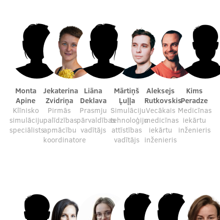
Monta
Jekaterina
Liāna
Mārtiņš
Aleksejs
Kims
Apine
Zvidriņa
Deklava
Ļuļļa
Rutkovskis
Peradze
Klīnisko
Pirmās
Prasmju
Simulāciju
Vecākais
Medicīnas
simulāciju
palīdzības
pārvaldības
tehnoloģiju
medicīnas
iekārtu
speciālists
apmācību
vadītājs
attīstības
iekārtu
inženieris
koordinatore
vadītājs
inženieris