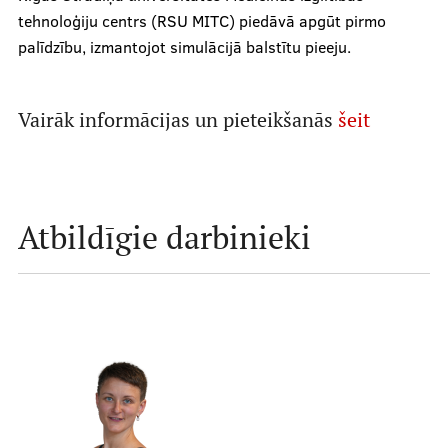
tehnoloģiju centrs (RSU MITC) piedāvā apgūt pirmo
palīdzību, izmantojot simulācijā balstītu pieeju.
Mācību iespējas
Vairāk informācijas un pieteikšanās
šeit
Projekti
Sadarbība
Atbildīgie darbinieki
Notikumu kalendārs
Kontakti