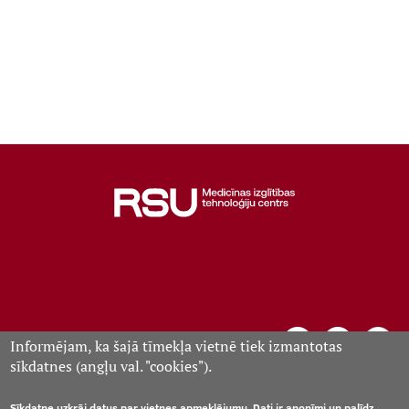
Informējam, ka šajā tīmekļa vietnē tiek izmantotas
sīkdatnes (angļu val. "cookies").
Medicīnas izglītības tehnoloģiju centrs, Rīga, Anniņmuižas
Sīkdatne uzkrāj datus par vietnes apmeklējumu. Dati ir anonīmi un palīdz