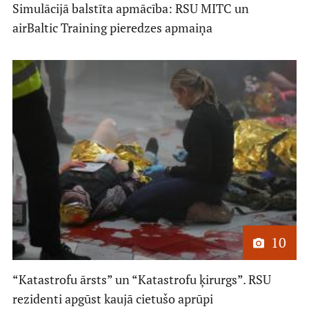
Simulācijā balstīta apmācība: RSU MITC un
airBaltic Training pieredzes apmaiņa
10
“Katastrofu ārsts” un “Katastrofu ķirurgs”. RSU
rezidenti apgūst kaujā cietušo aprūpi