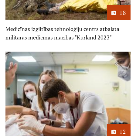
18
Mācību iespējas
Medicīnas izglītības tehnoloģiju centrs atbalsta
militārās medicīnas mācības "Kurland 2023"
Projekti
Sadarbība
Notikumu kalendārs
Kontakti
12