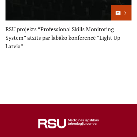
7
Mācību iespējas
RSU projekts “Professional Skills Monitoring
System” atzīts par labāko konferencē “Light Up
Projekti
Latvia”
Sadarbība
Notikumu kalendārs
Kontakti