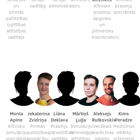
un
vadītājs
administrators
Klīnisko
prasmju
pirmās
prasmju
speciālists
palīdzības
apguves
izglītības
un
attīstības
pilnveides
vadītājs
koordinators
Monta
Jekaterina
Liāna
Mārtiņš
Aleksejs
Kims
Apine
Zvidriņa
Deklava
Ļuļļa
Rutkovskis
Peradze
Klīnisko
Pirmās
Prasmju
Simulāciju
Vecākais
Medicīnas
simulāciju
palīdzības
pārvaldības
tehnoloģiju
medicīnas
iekārtu
speciālists
apmācību
vadītājs
attīstības
iekārtu
inženieris