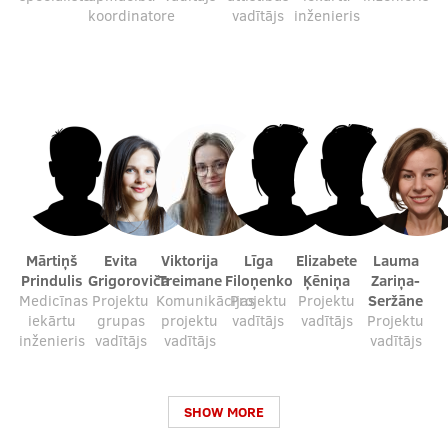
koordinatore
vadītājs
inženieris
Mārtiņš
Evita
Viktorija
Līga
Elizabete
Lauma
Prindulis
Grigoroviča
Treimane
Filoņenko
Ķēniņa
Zariņa-
Medicīnas
Projektu
Komunikācijas
Projektu
Projektu
Seržāne
iekārtu
grupas
projektu
vadītājs
vadītājs
Projektu
inženieris
vadītājs
vadītājs
vadītājs
SHOW MORE