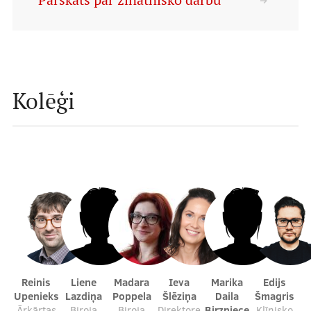
Pārskats par zinātnisko darbu
Mācību iespējas
Projekti
Kolēģi
Sadarbība
Notikumu kalendārs
Kontakti
Reinis
Liene
Madara
Ieva
Marika
Edijs
Upenieks
Lazdiņa
Poppela
Šlēziņa
Daila
Šmagris
Ārkārtas
Biroja
Biroja
Direktore
Birzniece
Klīnisko